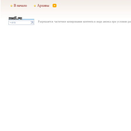
В начало
Архивы
Разрешается частичное копирование контента в виде анонса при условии р