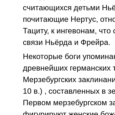
считающихся детьми Ньё
почитающие Нертус, отно
Тациту, к ингевонам, что
связи Ньёрда и Фрейра.
Некоторые боги упомина
древнейших германских те
Мерзебургских заклинани
10 в.) , составленных в 
Первом мерзебургском з
фигурируют женские бож