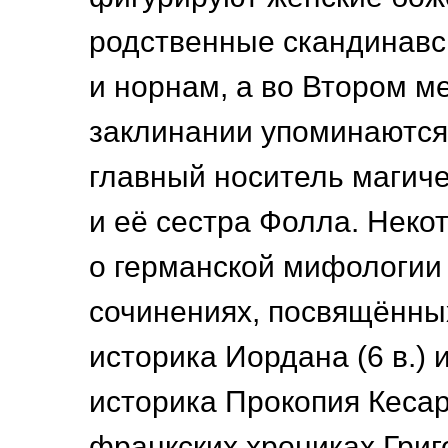
родственные скандинавс
и норнам, а во Втором м
заклинании упоминаются
главный носитель магиче
и её сестра Фолла. Неко
о германской мифологии
сочинениях, посвящённых
историка Иордана (6 в.) 
историка Прокопия Кесарий
франкских хрониках Григо