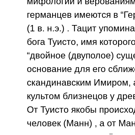
мифологии и верования
германцев имеются в “Ге
(1 в. н.э.) . Тацит упоми
бога Туисто, имя которог
“двойное (двуполое) суще
основание для его сближ
скандинавским Имиром, а
культом близнецов у дре
От Туисто якобы происхо
человек (Манн) , а от М