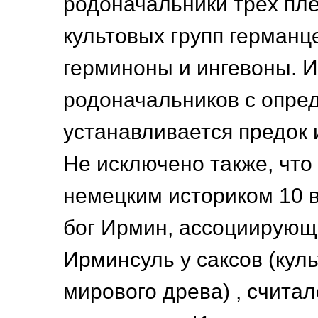
родоначальники трёх пл
культовых групп германц
герминоны и ингевоны. И
родоначальников с опре
устанавливается предок 
Не исключено также, чт
немецким историком 10 
бог Ирмин, ассоциирующ
Ирминсуль у саксов (кул
мирового древа) , счита