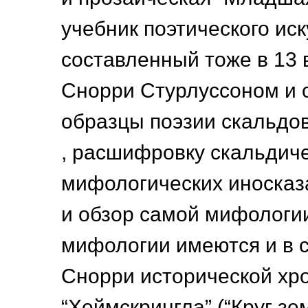
учебник поэтического иск
составленный тоже в 13 
Снорри Стурлуссоном и
образцы поэзии скальдов 
, расшифровку скальдич
мифологических иносказа
и обзор самой мифологии
мифологии имеются и в 
Снорри исторической хр
“Хеймскрингла” (“Круг зем