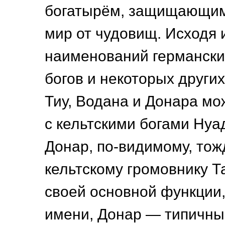
богатырём, защищающим
мир от чудовищ. Исходя 
наименований германских
богов и некоторых други
Тиу, Водана и Донара мо
с кельтскими богами Нуад
Донар, по-видимому, то
кельтскому громовнику Т
своей основной функции,
имени, Донар — типичны