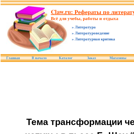
Claw.ru: Рефераты по литерату
Всё для учебы, работы и отдыха
» Литература
» Литературоведение
» Литературная критика
Главная
В начало
Каталог
Заказ
Магазины
Тема трансформации ч