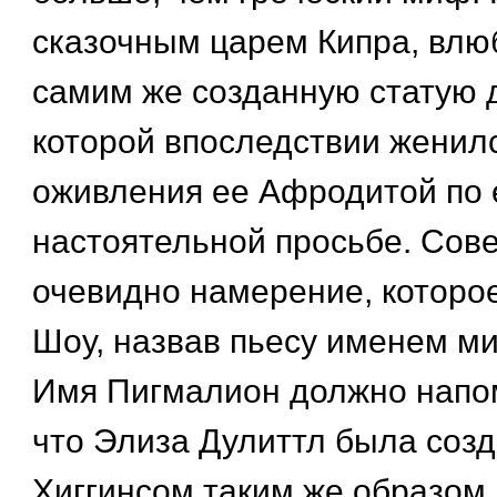
сказочным царем Кипра, влю
самим же созданную статую 
которой впоследствии женил
оживления ее Афродитой по 
настоятельной просьбе. Сов
очевидно намерение, которо
Шоу, назвав пьесу именем ми
Имя Пигмалион должно напом
что Элиза Дулиттл была соз
Хиггинсом таким же образом,