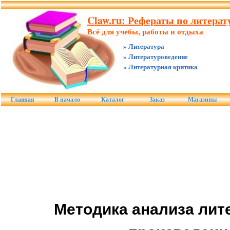
Claw.ru: Рефераты по литерату
Всё для учебы, работы и отдыха
» Литература
» Литературоведение
» Литературная критика
Главная
В начало
Каталог
Заказ
Магазины
Методика анализа лит