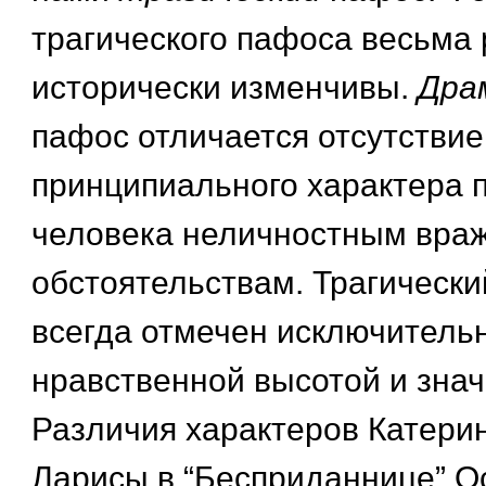
трагического пафоса весьма
исторически изменчивы.
Дра
пафос отличается отсутстви
принципиального характера 
человека неличностным вра
обстоятельствам. Трагически
всегда отмечен исключитель
нравственной высотой и зна
Различия характеров Катерин
Ларисы в “Бесприданнице” О