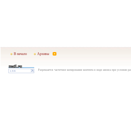
В начало
Архивы
Разрешается частичное копирование контента в виде анонса при условии р