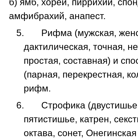
б) ямб, хорей, пиррихий, спон
амфибрахий, анапест.
5.
Рифма (мужская, женс
дактилическая, точная, не
простая, составная) и сп
(парная, перекрестная, ко
рифм.
6.
Строфика (двустишье,
пятистишье, катрен, секст
октава, сонет, Онегинская