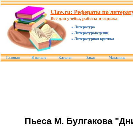
Claw.ru: Рефераты по литерату
Всё для учебы, работы и отдыха
» Литература
» Литературоведение
» Литературная критика
Главная
В начало
Каталог
Заказ
Магазины
Пьеса М. Булгакова "Дн