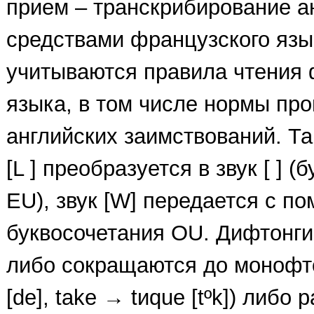
прием – транскрибирование а
средствами французского язы
учитываются правила чтения 
языка, в том числе нормы пр
английских заимствований. Та
[L ] преобразуется в звук [ ] 
EU), звук [W] передается с п
буквосочетания OU. Дифтонги
либо сокращаются до монофто
[de], take → tиque [tºk]) либо