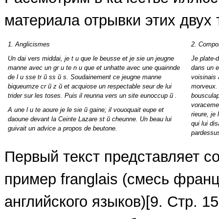
материала отрывки этих двух 
1. Anglicismes
2. Compos
Un dai vers middai, je t
и
que le beusse et je sie un jeugne
Je plate-
manne avec un gr
и
te n
и
que et unhatte avec une quainnde
dans un 
de l
и
sse tr
й
ss
й
s. Soudainement ce jeugne manne
voisinais
biqueumze cr
й
z
й
et acquiose un respectable seur de lui
morveux. 
trider sur les toses. Puis il reunna vers un site eunoccup
й
.
bousculap
voracemen
A une l
и
te aoure je le sie
й
gaine; il vouoquait eupe et
rieure, je
daoune devant la Ceinte Lazare st
й
cheunne. Un beau lui
qui lui di
guivait un advice
а
propos de beutone.
pardessus
Первый текст представляет с
пример franglais (смесь франц
английского языков)[9. Стр. 1