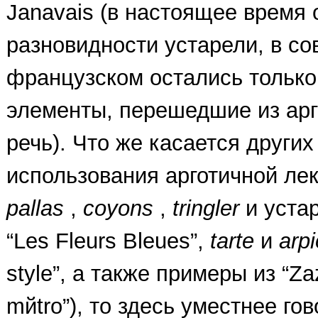
Janavais (в настоящее время 
разновидности устарели, в с
французском остались только
элементы, перешедшие из арг
речь). Что же касается други
использования арготичной лек
pallas
,
coyons
,
tringler
и уст
“Les Fleurs Bleues”,
tarte
и
arp
style”, а также примеры из “Za
mйtro”), то здесь уместнее гов