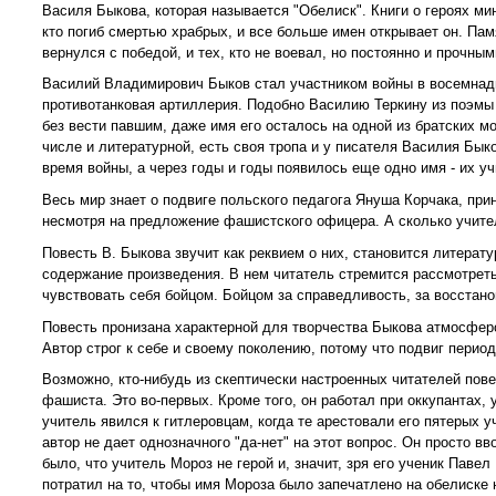
Василя Быкова, которая называется "Обелиск". Книги о героях м
кто погиб смертью храбрых, и все больше имен открывает он. Пам
вернулся с победой, и тех, кто не воевал, но постоянно и прочн
Василий Владимирович Быков стал участником войны в восемнадц
противотанковая артиллерия. Подобно Василию Теркину из поэмы 
без вести павшим, даже имя его осталось на одной из братских м
числе и литературной, есть своя тропа и у писателя Василия Быко
время войны, а через годы и годы появилось еще одно имя - их у
Весь мир знает о подвиге польского педагога Януша Корчака, при
несмотря на предложение фашистского офицера. А сколько учите
Повесть В. Быкова звучит как реквием о них, становится литер
содержание произведения. В нем читатель стремится рассмотреть 
чувствовать себя бойцом. Бойцом за справедливость, за восстано
Повесть пронизана характерной для творчества Быкова атмосферо
Автор строг к себе и своему поколению, потому что подвиг перио
Возможно, кто-нибудь из скептически настроенных читателей пове
фашиста. Это во-первых. Кроме того, он работал при оккупантах,
учитель явился к гитлеровцам, когда те арестовали его пятерых у
автор не дает однозначного "да-нет" на этот вопрос. Он просто в
было, что учитель Мороз не герой и, значит, зря его ученик Паве
потратил на то, чтобы имя Мороза было запечатлено на обелиске