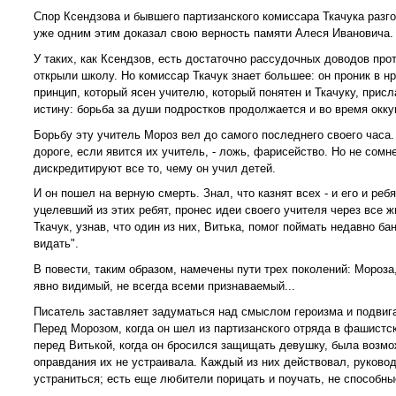
Спор Ксендзова и бывшего партизанского комиссара Ткачука разго
уже одним этим доказал свою верность памяти Алеся Ивановича.
У таких, как Ксендзов, есть достаточно рассудочных доводов про
открыли школу. Но комиссар Ткачук знает большее: он проник в н
принцип, который ясен учителю, который понятен и Ткачуку, прис
истину: борьба за души подростков продолжается и во время окку
Борьбу эту учитель Мороз вел до самого последнего своего часа
дороге, если явится их учитель, - ложь, фарисейство. Но не сомне
дискредитируют все то, чему он учил детей.
И он пошел на верную смерть. Знал, что казнят всех - и его и ре
уцелевший из этих ребят, пронес идеи своего учителя через все 
Ткачук, узнав, что один из них, Витька, помог поймать недавно б
видать".
В повести, таким образом, намечены пути трех поколений: Мороза
явно видимый, не всегда всеми признаваемый...
Писатель заставляет задуматься над смыслом героизма и подвига,
Перед Морозом, когда он шел из партизанского отряда в фашистс
перед Витькой, когда он бросился защищать девушку, была возмо
оправдания их не устраивала. Каждый из них действовал, руковод
устраниться; есть еще любители порицать и поучать, не способны