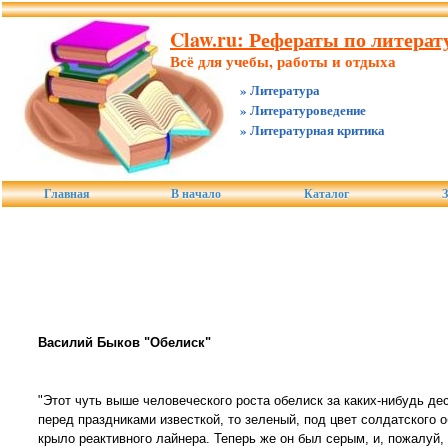
Claw.ru: Рефераты по литерату
Всё для учебы, работы и отдыха
» Литература
» Литературоведение
» Литературная критика
Главная
В начало
Каталог
З
Василий Быков "Обелиск"
"Этот чуть выше человеческого роста обелиск за каких-нибудь де
перед праздниками известкой, то зеленый, под цвет солдатского
крыло реактивного лайнера. Теперь же он был серым, и, пожалуй, 