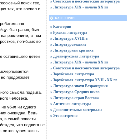
» Советская и постсоветская литература
сесоюзный поиск тех,
» Литература XIX - начала XX вв
ах тех, кто воевал и
КАТЕГОРИИ
требительная
» Категории
йцу: был ранен, был
» Русская литература
 направлениям, в том
» Литература XVIII в
ростков, погибших во
» Литературоведение
» Литературная критика
» Древнерусская литература
не оставившего детей
» Литература XIX - начала XX вв
» Советская и постсоветская литература
 исчерпывается
» Зарубежная литература
, но продолжает
» Зарубежная литература XVII - XX вв
» Литература эпохи Возрождения
» Литература Средних веков
ного смысла подвига.
» Литература стран Востока
ного человека.
» Античная литература
 не убил ни одного
» Дополнительные материалы
ения очевидна. Ведь
» Это интересно
а, в самой повести
убежден, что подвига не
сю оставшуюся жизнь