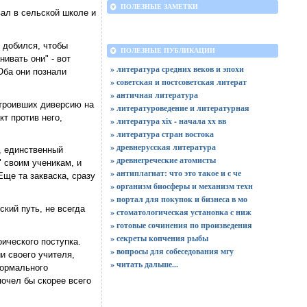
ПОЛЕЗНЫЕ ЗАМЕТКИ
вал в сельской школе и
и добился, чтобы
ПОЛЕЗНЫЕ ПУБЛИКАЦИИ
ивать они" - вот
» литература средних веков и эпохи
Оба они познали
» советская и постсоветская литерат
» античная литература
строивших диверсию на
» литературоведение и литературная
кт против него,
» литература xix - начала xx вв
» литература стран востока
» древнерусская литература
ч, единственный
» древнегреческие атомисты
" своим ученикам, и
» антиплагиат: что это такое и с че
Еще та закваска, сразу
» организм биосферы и механизм техн
» портал для покупок и бизнеса в мо
кий путь, не всегда
» стоматологическая установка с ниж
» готовые сочинения по произведения
» секреты копчения рыбы
ического поступка.
» вопросы для собеседования мгу
и своего учителя,
»
читать дальше...
формального
почел бы скорее всего