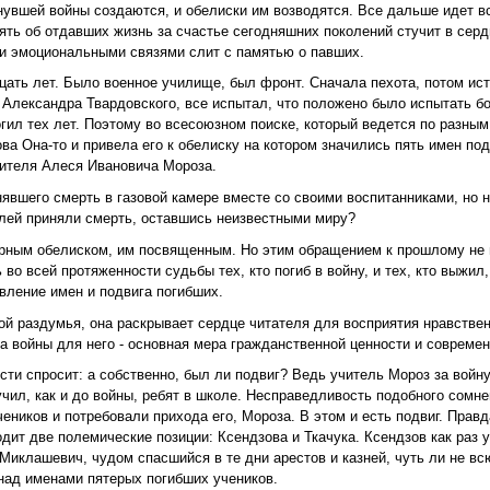
инувшей войны создаются, и обелиски им возводятся. Все дальше идет в
ять об отдавших жизнь за счастье сегодняшних поколений стучит в сердц
ыми эмоциональными связями слит с памятью о павших.
ать лет. Было военное училище, был фронт. Сначала пехота, потом ис
Александра Твардовского, все испытал, что положено было испытать бо
огил тех лет. Поэтому во всесоюзном поиске, который ведется по разным
ва Она-то и привела его к обелиску на котором значились пять имен под
чителя Алеся Ивановича Мороза.
нявшего смерть в газовой камере вместе со своими воспитанниками, но 
лей приняли смерть, оставшись неизвестными миру?
атурным обелиском, им посвященным. Но этим обращением к прошлому не
во всей протяженности судьбы тех, кто погиб в войну, и тех, кто выжил
вление имен и подвига погибших.
й раздумья, она раскрывает сердце читателя для восприятия нравствен
да войны для него - основная мера гражданственной ценности и современ
сти спросит: а собственно, был ли подвиг? Ведь учитель Мороз за войну
 учил, как и до войны, ребят в школе. Несправедливость подобного сомн
чеников и потребовали прихода его, Мороза. В этом и есть подвиг. Правд
водит две полемические позиции: Ксендзова и Ткачука. Ксендзов как раз 
л Миклашевич, чудом спасшийся в те дни арестов и казней, чуть ли не в
 над именами пятерых погибших учеников.