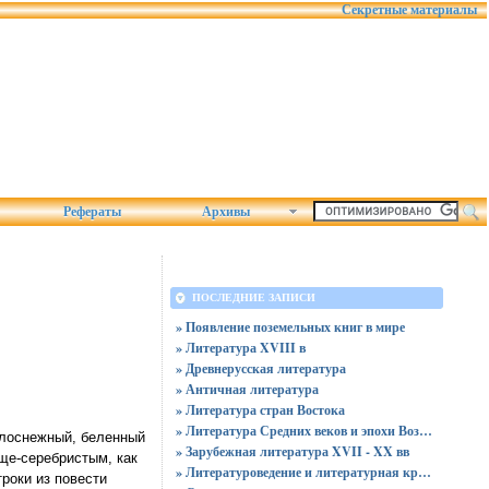
Секретные материалы
Рефераты
Архивы
ПОСЛЕДНИЕ ЗАПИСИ
» Появление поземельных книг в мире
» Литература XVIII в
» Древнерусская литература
» Античная литература
» Литература стран Востока
» Литература Средних веков и эпохи Возрождения
белоснежный, беленный
» Зарубежная литература XVII - XX вв
ще-серебристым, как
» Литературоведение и литературная критика
троки из повести