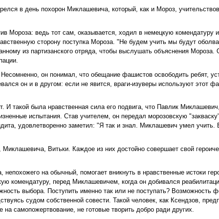
релся в день похорон Миклашевича, который, как и Мороз, учительство
тив Мороза: ведь тот сам, оказывается, ходил в немецкую комендатуру 
равственную сторону поступка Мороза. "Не будем учить мы будут оболван
ланному из партизанского отряда, чтобы выслушать объяснения Мороза. 
пации.
. Несомненно, он понимал, что обещание фашистов освободить ребят, у
вался он и в другом: если не явится, враги-изуверы используют этот фа
бят. И такой была нравственная сила его подвига, что Павлик Миклашеви
жизненные испытания. Став учителем, он передал морозовскую "закваску
андита, удовлетворенно заметил: "Я так и знал. Миклашевич умел учить. 
, Миклашевича, Витьки. Каждое из них достойно совершает свой героичес
 непохожего на обычный, помогает вникнуть в нравственные истоки геро
кую комендатуру, перед Миклашевичем, когда он добивался реабилитаци
жность выбора. Поступить именно так или не поступать? Возможность 
ствуясь судом собственной совести. Такой человек, как Ксендзов, пред
е на самопожертвование, не готовые творить добро ради других.