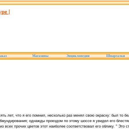
ре |
аказ
Магазины
Энциклопедии
Шпаргалки
сять лет, что я его помнил, несколько раз менял свою окраску: был то 
 обмундирования; однажды проездом по этому шоссе я увидел его блестя
из всех прочих цветов этот наиболее соответствовал его облику. " Это с