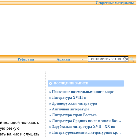
Секретные материалы
Рефераты
Архивы
ПОСЛЕДНИЕ ЗАПИСИ
» Появление поземельных книг в мире
» Литература XVIII в
» Древнерусская литература
» Античная литература
» Литература стран Востока
» Литература Средних веков и эпохи Возрождения
ый молодой человек с
» Зарубежная литература XVII - XX вв
мую резкую
» Литературоведение и литературная критика
еть на них и слушать