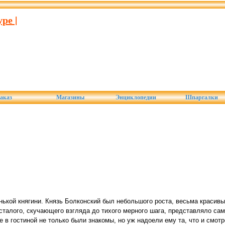
ре |
аказ
Магазины
Энциклопедии
Шпаргалки
ькой княгини. Князь Болконский был небольшого роста, весьма красив
усталого, скучающего взгляда до тихого мерного шага, представляло са
в гостиной не только были знакомы, но уж надоели ему та, что и смотр