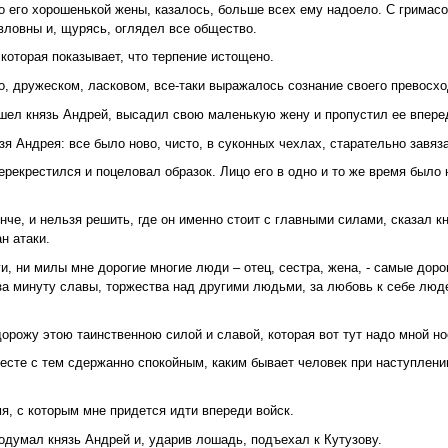
о его хорошенькой жены, казалось, больше всех ему надоело. С гримасо
вловны и, щурясь, оглядел все общество.
 которая показывает, что терпение истощено.
о, дружеском, ласковом, все-таки выражалось сознание своего превосхо
ышел князь Андрей, высадил свою маленькую жену и пропустил ее впере
я Андрея: все было ново, чисто, в суконных чехлах, старательно завяз
перекрестился и поцеловал образок. Лицо его в одно и то же время было 
нче, и нельзя решить, где он именно стоит с главными силами, сказал к
н атаки.
и, ни милы мне дорогие многие люди – отец, сестра, жена, - самые дорог
 за минуту славы, торжества над другими людьми, за любовь к себе люде
орожу этою таинственною силой и славой, которая вот тут надо мной но
есте с тем сдержанно спокойным, каким бывает человек при наступлени
мя, с которым мне придется идти впереди войск.
одумал князь Андрей и, ударив лошадь, подъехал к Кутузову.