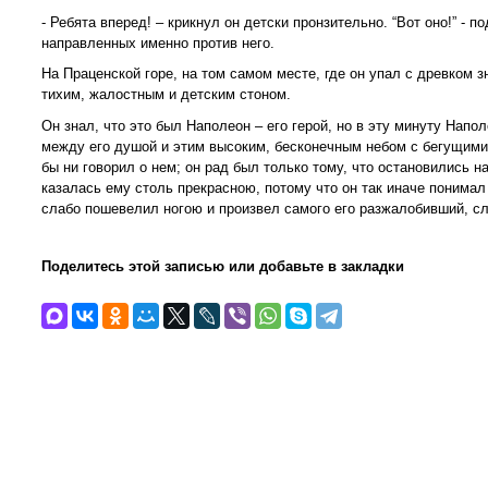
- Ребята вперед! – крикнул он детски пронзительно. “Вот оно!” -
направленных именно против него.
На Праценской горе, на том самом месте, где он упал с древком з
тихим, жалостным и детским стоном.
Он знал, что это был Наполеон – его герой, но в эту минуту Нап
между его душой и этим высоким, бесконечным небом с бегущими п
бы ни говорил о нем; он рад был только тому, что остановились н
казалась ему столь прекрасною, потому что он так иначе понимал
слабо пошевелил ногою и произвел самого его разжалобивший, сл
Поделитесь этой записью или добавьте в закладки