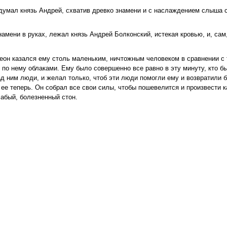
 подумал князь Андрей, схватив древко знамени и с наслаждением слыша 
намени в руках, лежал князь Андрей Болконский, истекая кровью, и, сам,
олеон казался ему столь маленьким, ничтожным человеком в сравнении с
о нему облаками. Ему было совершенно все равно в эту минуту, кто бы
ад ним люди, и желал только, чтоб эти люди помогли ему и возвратили б
 ее теперь. Он собрал все свои силы, чтобы пошевелится и произвести к
абый, болезненный стон.