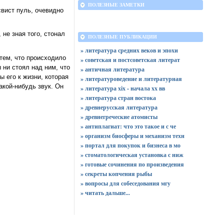
ПОЛЕЗНЫЕ ЗАМЕТКИ
свист пуль, очевидно
 не зная того, стонал
ПОЛЕЗНЫЕ ПУБЛИКАЦИИ
» литература средних веков и эпохи
 тем, что происходило
» советская и постсоветская литерат
 ни стоял над ним, что
» античная литература
ы его к жизни, которая
» литературоведение и литературная
акой-нибудь звук. Он
» литература xix - начала xx вв
» литература стран востока
» древнерусская литература
» древнегреческие атомисты
» антиплагиат: что это такое и с че
» организм биосферы и механизм техн
» портал для покупок и бизнеса в мо
» стоматологическая установка с ниж
» готовые сочинения по произведения
» секреты копчения рыбы
» вопросы для собеседования мгу
»
читать дальше...