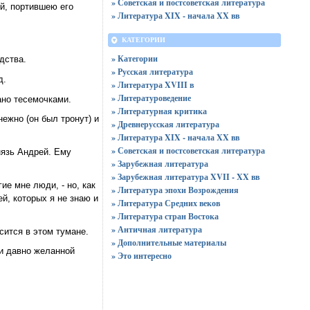
» Советская и постсоветская литература
й, портившею его
» Литература XIX - начала XX вв
КАТЕГОРИИ
» Категории
дства.
» Русская литература
д.
» Литература XVIII в
» Литературоведение
ано тесемочками.
» Литературная критика
нежно (он был тронут) и
» Древнерусская литература
» Литература XIX - начала XX вв
» Советская и постсоветская литература
нязь Андрей. Ему
» Зарубежная литература
» Зарубежная литература XVII - XX вв
ие мне люди, - но, как
» Литература эпохи Возрождения
й, которых я не знаю и
» Литература Средних веков
» Литература стран Востока
» Античная литература
сится в этом тумане.
» Дополнительные материалы
и давно желанной
» Это интересно