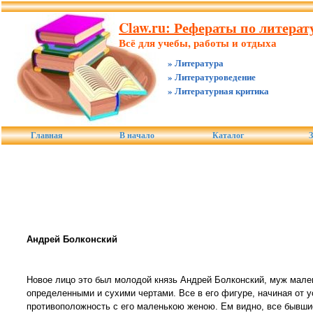
Claw.ru: Рефераты по литерату
Всё для учебы, работы и отдыха
» Литература
» Литературоведение
» Литературная критика
Главная
В начало
Каталог
З
Андрей Болконский
Новое лицо это был молодой князь Андрей Болконский, муж мален
определенными и сухими чертами. Все в его фигуре, начиная от 
противоположность с его маленькою женою. Ем видно, все бывшие 