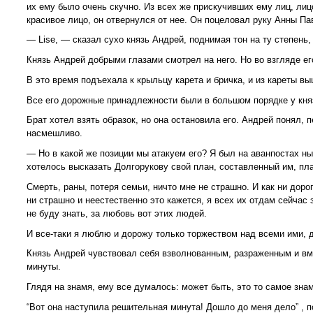
их ему было очень скучно. Из всех же прискучивших ему лиц, лиц
красивое лицо, он отвернулся от нее. Он поцеловал руку Анны Па
— Lise, — сказал сухо князь Андрей, поднимая тон на ту степень,
Князь Андрей добрыми глазами смотрел на него. Но во взгляде ег
В это время подъехала к крыльцу карета и бричка, и из кареты в
Все его дорожные принадлежности были в большом порядке у княз
Брат хотел взять образок, но она остановила его. Андрей понял, 
насмешливо.
— Но в какой же позиции мы атакуем его? Я был на аванпостах ны
хотелось высказать Долгорукову свой план, составленный им, пла
Смерть, раны, потеря семьи, ничто мне не страшно. И как ни дорог
ни страшно и неестественно это кажется, я всех их отдам сейчас
не буду знать, за любовь вот этих людей.
И все-таки я люблю и дорожу только торжеством над всеми ими, д
Князь Андрей чувствовал себя взволнованным, разраженным и вм
минуты.
Глядя на знамя, ему все думалось: может быть, это то самое зна
“Вот она наступила решительная минута! Дошло до меня дело” , п