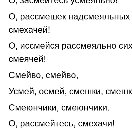
О, засмейтесь усмеяльно!
О, рассмешек надсмеяльных 
смехачей!
О, иссмейся рассмеяльно си
смеячей!
Смейво, смейво,
Усмей, осмей, смешки, смешк
Смеюнчики, смеюнчики.
О, рассмейтесь, смехачи!