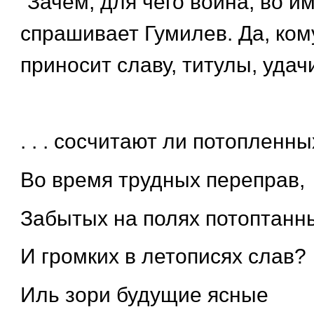
“Зачем, для чего война, во им
спрашивает Гумилев. Да, ком
приносит славу, титулы, удач
. . . сосчитают ли потопленны
Во время трудных переправ,
Забытых на полях потоптанн
И громких в летописях слав?
Иль зори будущие ясные