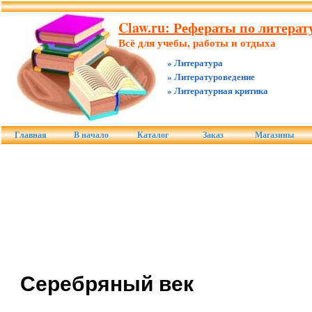
Claw.ru: Рефераты по литерату
Всё для учебы, работы и отдыха
» Литература
» Литературоведение
» Литературная критика
Главная
В начало
Каталог
Заказ
Магазины
Серебряный век