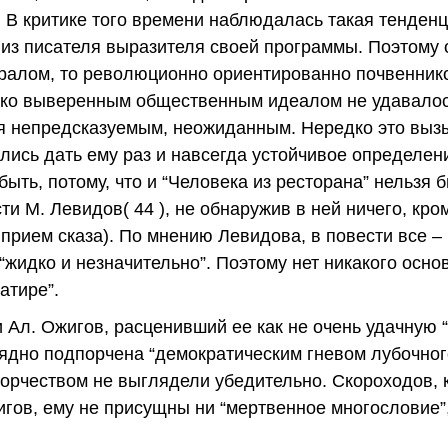
). В критике того времени наблюдалась такая тенден
из писателя выразителя своей программы. Поэтому о
ралом, то революционно ориентированно почвеннико
етко выверенным общественным идеалом не удавалос
я непредсказуемым, неожиданным. Нередко это выз
лись дать ему раз и навсегда устойчивое определен
ыть, потому, что и “Человека из ресторана” нельзя 
ти М. Левидов( 44 ), не обнаружив в ней ничего, кро
прием сказа). По мнению Левидова, в повести все – 
“жидко и незначительно”. Поэтому нет никакого осно
атире”.
Ал. Ожигов, расценивший ее как не очень удачную 
зрядно подпорчена “демократическим гневом лубочног
орчеством не выглядели убедительно. Скороходов, к
игов, ему не присущны ни “мертвенное многословие”