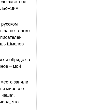
ело заветное
ю, Божиим
о русском
была не только
 писателей
лишь Шмелев
ях и обрядах, о
нное – мой
 место заняли
т и мировое
 чаша”,
ывод, что